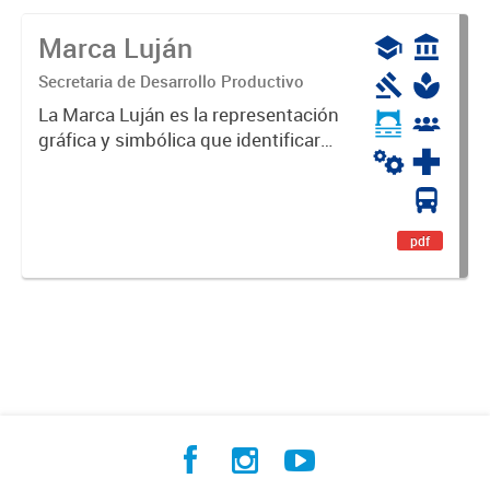
Marca Luján
Secretaria de Desarrollo Productivo
La Marca Luján es la representación
gráfica y simbólica que identificará
y diferenciará al Partido de Luján,
haciéndolo único. Expresa su
identidad, sus fortalezas y todo su
potencial. Es un...
pdf