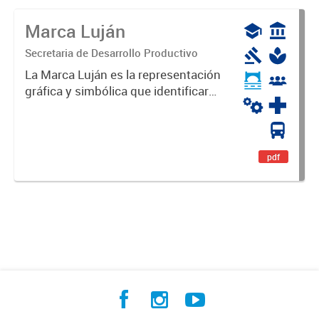
Marca Luján
Secretaria de Desarrollo Productivo
La Marca Luján es la representación
gráfica y simbólica que identificará
y diferenciará al Partido de Luján,
haciéndolo único. Expresa su
identidad, sus fortalezas y todo su
potencial. Es un...
pdf