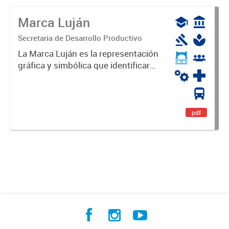
Marca Luján
Secretaria de Desarrollo Productivo
La Marca Luján es la representación
gráfica y simbólica que identificará
y diferenciará al Partido de Luján,
haciéndolo único. Expresa su
identidad, sus fortalezas y todo su
potencial. Es un...
pdf