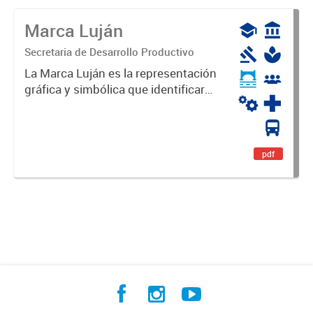
Marca Luján
Secretaria de Desarrollo Productivo
La Marca Luján es la representación
gráfica y simbólica que identificará
y diferenciará al Partido de Luján,
haciéndolo único. Expresa su
identidad, sus fortalezas y todo su
potencial. Es un...
pdf