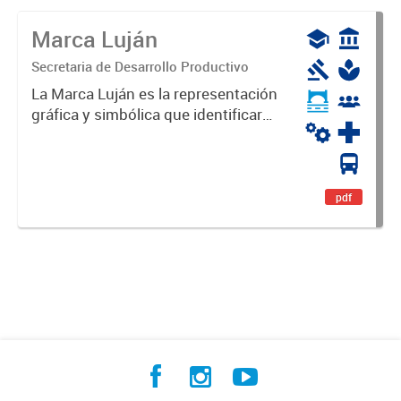
Marca Luján
Secretaria de Desarrollo Productivo
La Marca Luján es la representación
gráfica y simbólica que identificará
y diferenciará al Partido de Luján,
haciéndolo único. Expresa su
identidad, sus fortalezas y todo su
potencial. Es un...
pdf