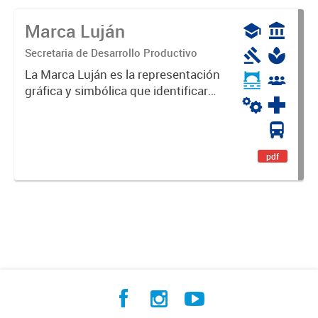
Marca Luján
Secretaria de Desarrollo Productivo
La Marca Luján es la representación
gráfica y simbólica que identificará
y diferenciará al Partido de Luján,
haciéndolo único. Expresa su
identidad, sus fortalezas y todo su
potencial. Es un...
pdf