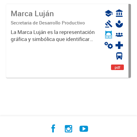
Marca Luján
Secretaria de Desarrollo Productivo
La Marca Luján es la representación
gráfica y simbólica que identificará
y diferenciará al Partido de Luján,
haciéndolo único. Expresa su
identidad, sus fortalezas y todo su
potencial. Es un...
pdf