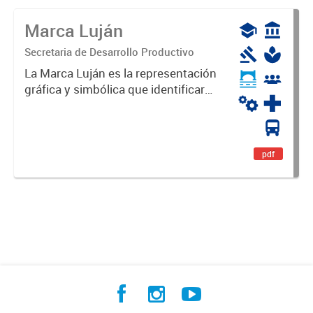
Marca Luján
Secretaria de Desarrollo Productivo
La Marca Luján es la representación
gráfica y simbólica que identificará
y diferenciará al Partido de Luján,
haciéndolo único. Expresa su
identidad, sus fortalezas y todo su
potencial. Es un...
pdf