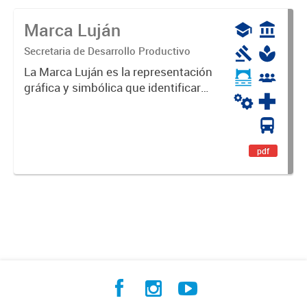
Marca Luján
Secretaria de Desarrollo Productivo
La Marca Luján es la representación
gráfica y simbólica que identificará
y diferenciará al Partido de Luján,
haciéndolo único. Expresa su
identidad, sus fortalezas y todo su
potencial. Es un...
pdf