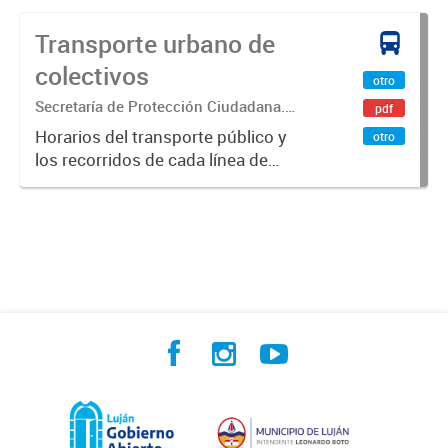
Transporte urbano de
colectivos
otro
Secretaría de Protección Ciudadana.
pdf
Dirección de Transporte y Tránsito.
Horarios del transporte público y
otro
los recorridos de cada línea de
transporte.