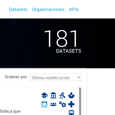
Datasets
Organizaciones
APIs
181
DATASETS
Ordenar por
mbólica que