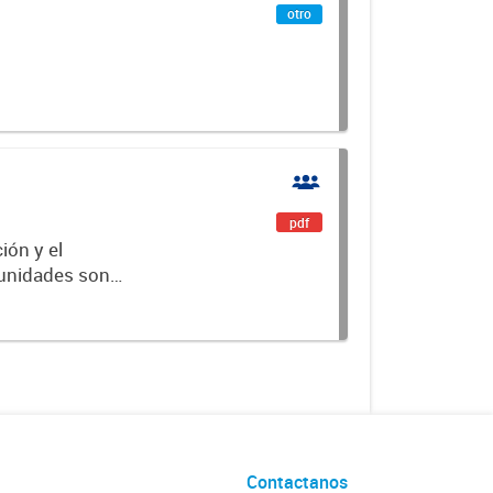
otro
pdf
ión y el
munidades son
as decisiones
Contactanos