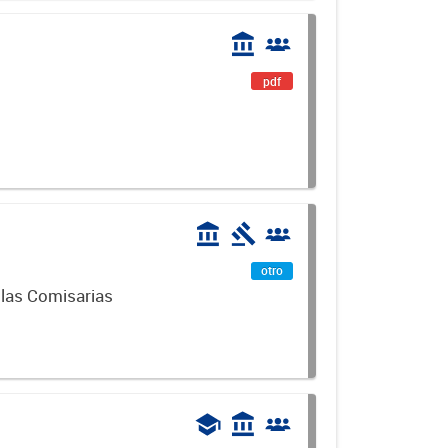
pdf
otro
 las Comisarias