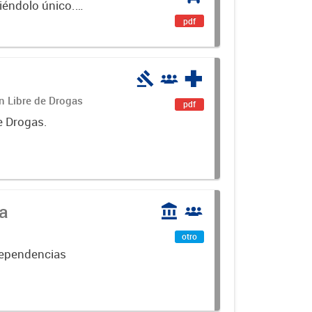
ciéndolo único.
encial. Es un...
pdf
án Libre de Drogas
pdf
e Drogas.
ca
otro
dependencias