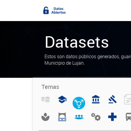
Datasets
Estos son datos públicos generados, guar
Municipio de Lujan.
Temas