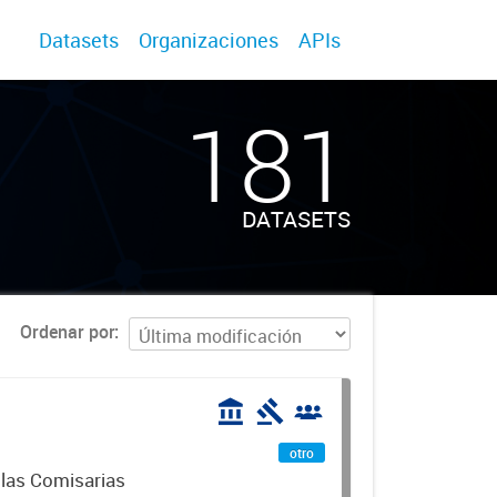
Datasets
Organizaciones
APIs
181
DATASETS
Ordenar por
otro
 las Comisarias