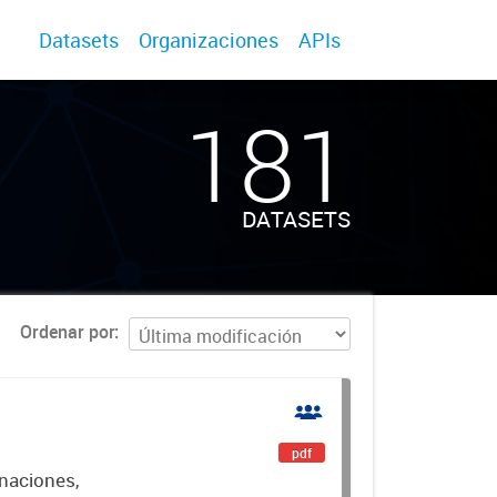
Datasets
Organizaciones
APIs
181
DATASETS
Ordenar por
pdf
gnaciones,