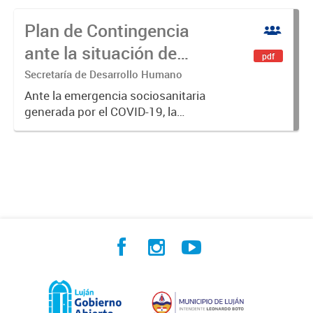
Plan de Contingencia
ante la situación de
pdf
Emergencia
Secretaría de Desarrollo Humano
Sociosanitaria debido al
Ante la emergencia sociosanitaria
generada por el COVID-19, la
COVID-19
Secretaría de Desarrollo Humano
llevó adelante la planificación de la
asistencia social en un esquema de
emergencia y descentralización...