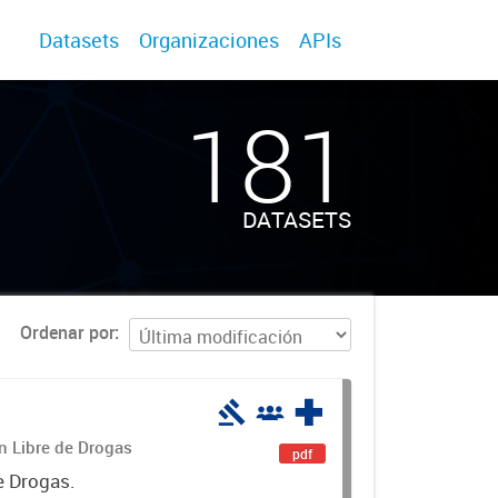
Datasets
Organizaciones
APIs
181
DATASETS
Ordenar por
án Libre de Drogas
pdf
e Drogas.