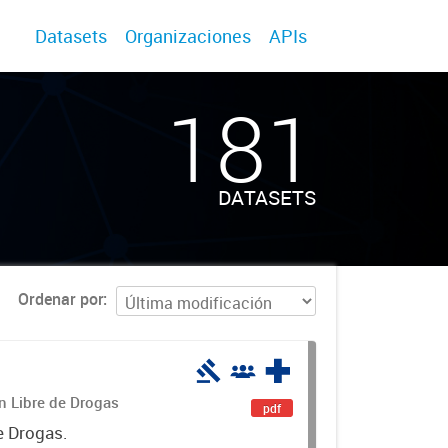
Datasets
Organizaciones
APIs
181
DATASETS
Ordenar por
án Libre de Drogas
pdf
e Drogas.