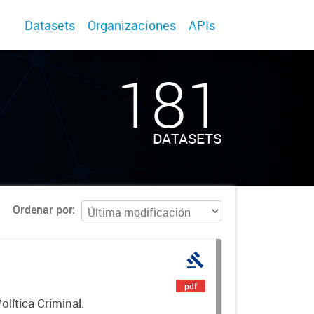
Datasets
Organizaciones
APIs
181
DATASETS
Ordenar por
pdf
lítica Criminal.