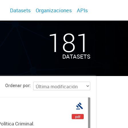
Datasets
Organizaciones
APIs
181
DATASETS
Ordenar por
pdf
lítica Criminal.