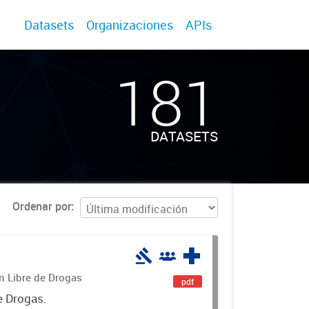
Datasets
Organizaciones
APIs
181
DATASETS
Ordenar por
án Libre de Drogas
pdf
e Drogas.