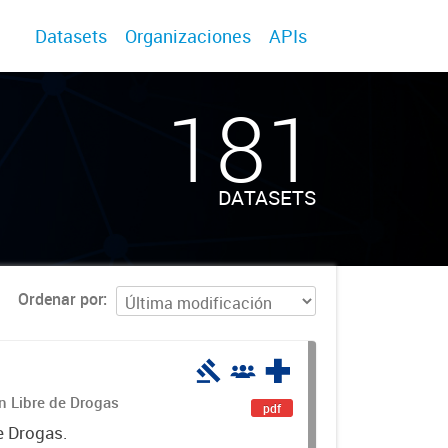
Datasets
Organizaciones
APIs
181
DATASETS
Ordenar por
án Libre de Drogas
pdf
e Drogas.