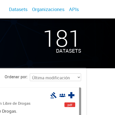
Datasets
Organizaciones
APIs
181
DATASETS
Ordenar por
án Libre de Drogas
pdf
e Drogas.