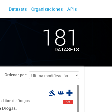
Datasets
Organizaciones
APIs
181
DATASETS
Ordenar por
án Libre de Drogas
pdf
e Drogas.