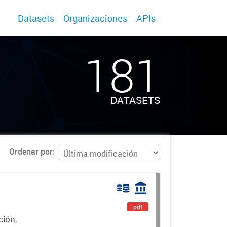
Datasets
Organizaciones
APIs
181
DATASETS
Ordenar por
pdf
ción,