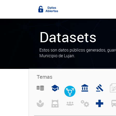
Datasets
Estos son datos públicos generados, guar
Municipio de Lujan.
Temas