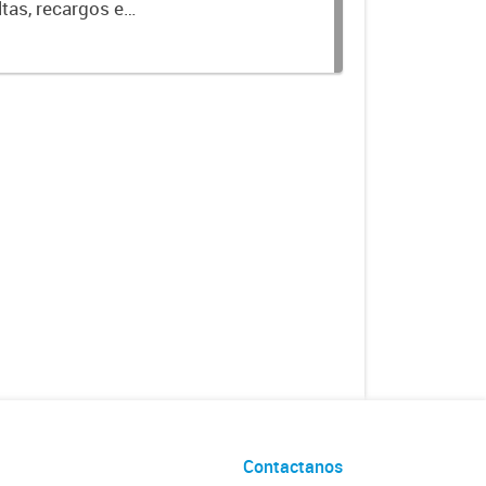
ltas, recargos e
pio de Luján.
Contactanos