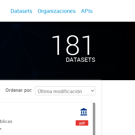
Datasets
Organizaciones
APIs
181
DATASETS
Ordenar por
úblicas
pdf
".