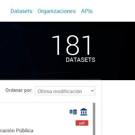
Datasets
Organizaciones
APIs
181
DATASETS
Ordenar por
pdf
ración Pública