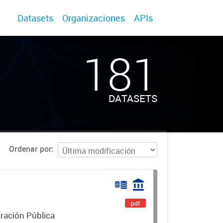
Datasets
Organizaciones
APIs
181
DATASETS
Ordenar por
pdf
ración Pública