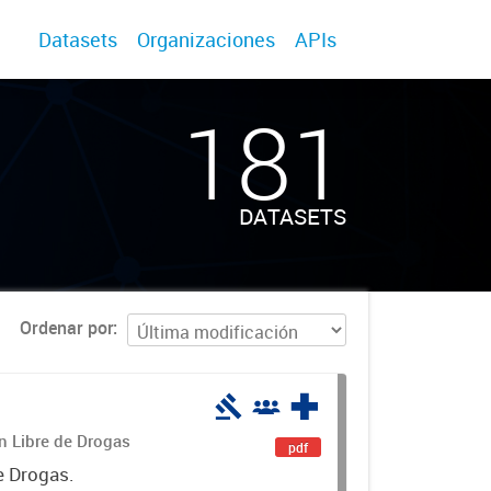
Datasets
Organizaciones
APIs
181
DATASETS
Ordenar por
án Libre de Drogas
pdf
e Drogas.