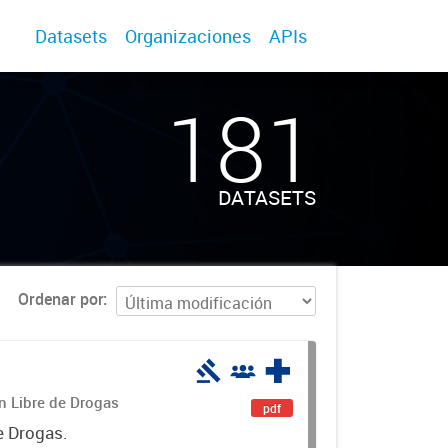
Datasets
Organizaciones
APIs
181
DATASETS
Ordenar por
án Libre de Drogas
pdf
e Drogas.