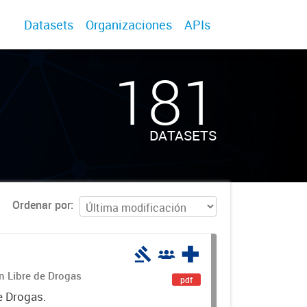
Datasets
Organizaciones
APIs
181
DATASETS
Ordenar por
án Libre de Drogas
pdf
e Drogas.