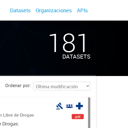
Datasets
Organizaciones
APIs
181
DATASETS
Ordenar por
án Libre de Drogas
pdf
e Drogas.