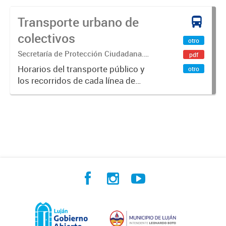
Transporte urbano de
colectivos
otro
Secretaría de Protección Ciudadana.
pdf
Dirección de Transporte y Tránsito.
Horarios del transporte público y
otro
los recorridos de cada línea de
transporte.