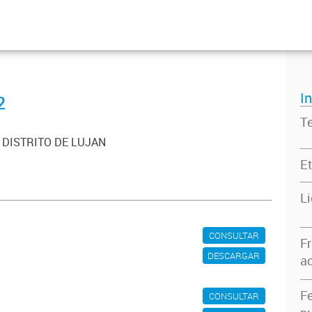
I
2
T
L DISTRITO DE LUJAN
Et
L
CONSULTAR
F
DESCARGAR
ac
F
CONSULTAR