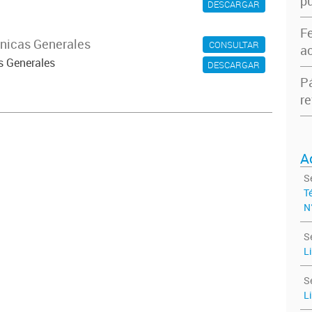
pu
DESCARGAR
F
cnicas Generales
CONSULTAR
ac
s Generales
DESCARGAR
P
re
A
S
T
N
S
L
S
L