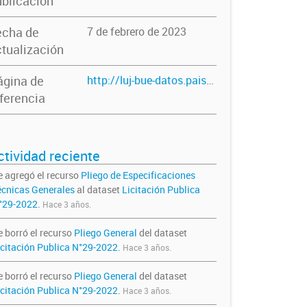
blicación
echa de
7 de febrero de 2023
tualización
ágina de
http://luj-bue-datos.paisdigital.innovacion.gob.ar/dataset/licitacion-publica-n-29-2022
ferencia
ctividad reciente
e agregó el recurso
Pliego de Especificaciones
écnicas Generales
al dataset
Licitación Publica
°29-2022
.
Hace 3 años.
e borró el recurso
Pliego General
del dataset
icitación Publica N°29-2022
.
Hace 3 años.
e borró el recurso
Pliego General
del dataset
icitación Publica N°29-2022
.
Hace 3 años.