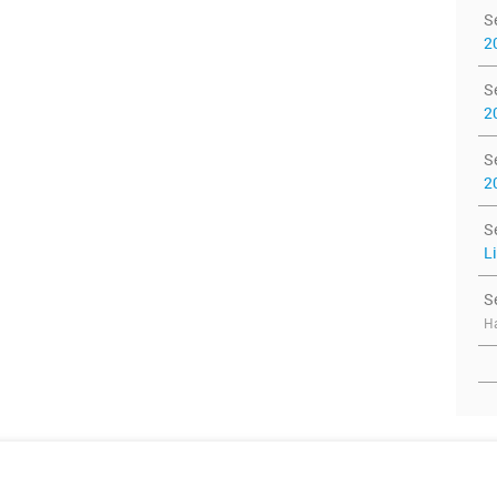
S
2
S
2
S
2
S
L
S
Ha