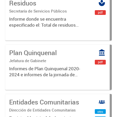
Residuos
SERVICIOS ESPECIALES EN LA
ZONA CÉNTRICA, BARRIOS Y
Secretaría de Servicios Públicos
pdf
LOCALIDADES DEL PARTIDO DE
Informe donde se encuentra
LUJAN PARA EL...
especificado el: Total de residuos
procesados- Promedio mensual en
toneladas per cápita - Total de
residuos ingresados en planta de
recuperación - Total de residuo...
Plan Quinquenal
Jefatura de Gabinete
pdf
Informes de Plan Quinquenal 2020-
2024 e informes de la jornada de
Co- Creación para la elaboración del
segundo Plan Quinquenal 2025-
2029.
Entidades Comunitarias
Dirección de Entidades Comunitarias
otro