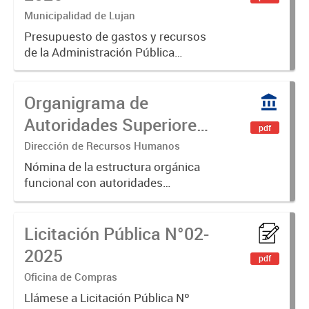
Municipalidad de Lujan
Presupuesto de gastos y recursos
de la Administración Pública
Municipal para el ejercicio 2026.
Aprobado por Ordenanza N°8853
Organigrama de
Autoridades Superiores
pdf
del Departamento
Dirección de Recursos Humanos
Ejecutivo Marzo 2026
Nómina de la estructura orgánica
funcional con autoridades
superiores del departamento
ejecutivo
Licitación Pública N°02-
2025
pdf
Oficina de Compras
Llámese a Licitación Pública Nº