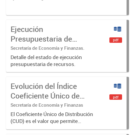
Ejecución
Presupuestaria de
pdf
Recursos
Secretaría de Economía y Finanzas.
Detalle del estado de ejecución
presupuestaria de recursos.
Evolución del Índice
Coeficiente Único de
pdf
Distribución (CUD)
Secretaría de Economía y Finanzas
El Coeficiente Único de Distribución
(CUD) es el valor que permite
distribuir los recursos
coparticipables entre todos los