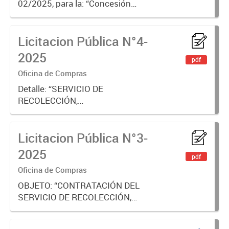
02/2025, para la: “Concesión
integral del uso, remodelación,
mantenimiento y explotación del
Licitacion Pública N°4-
Buffet y Kiosco del Polideportivo
Municipal – según lo dispuesto
2025
pdf
en...
Oficina de Compras
Detalle: “SERVICIO DE
RECOLECCIÓN,
TRASLADO,TRATAMIENTO Y
DISPOSICIÓN FINAL DE RESIDUOS
Licitacion Pública N°3-
PATOGÉNICOS GENERADOS POR
LAS ÁREAS DEPENDIENTES DE LA
2025
pdf
SECRETARÍA DE SALUD",PARA EL
Oficina de Compras
EJERCICIO 2026”.
OBJETO: “CONTRATACIÓN DEL
SERVICIO DE RECOLECCIÓN,
TRANSPORTE, DESCARGA DE
RESIDUOS DOMICILIARIOS Y