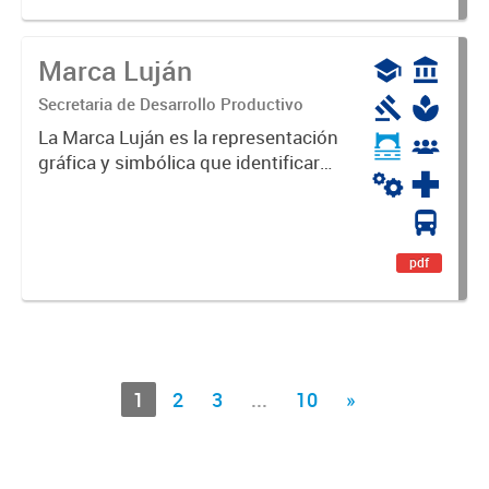
Marca Luján
Secretaria de Desarrollo Productivo
La Marca Luján es la representación
gráfica y simbólica que identificará
y diferenciará al Partido de Luján,
haciéndolo único. Expresa su
identidad, sus fortalezas y todo su
potencial. Es un...
pdf
1
2
3
...
10
»