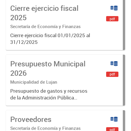
Cierre ejercicio fiscal
municipios. Se construye en base a
diferentes variables, como
2025
pdf
población,...
Secretaría de Economía y Finanzas
Cierre ejercicio fiscal 01/01/2025 al
31/12/2025
Presupuesto Municipal
2026
pdf
Municipalidad de Lujan
Presupuesto de gastos y recursos
de la Administración Pública
Municipal para el ejercicio 2026.
Aprobado por Ordenanza N°8853
Proveedores
Secretaría de Economía y Finanzas
pdf