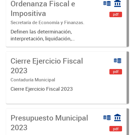
Ordenanza Fiscal e
Impositiva
pdf
Secretaría de Economía y Finanzas.
Definen las determinación,
interpretación, liquidación,
fiscalización, pago, exenciones,
aplicación de multas, recargos e
Cierre Ejercicio Fiscal
intereses de las obligaciones
fiscales del Municipio de Luján.
2023
pdf
Contaduría Municipal
Cierre Ejercicio Fiscal 2023
Presupuesto Municipal
2023
pdf