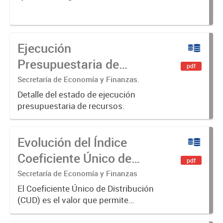
Ejecución
Presupuestaria de
pdf
Recursos
Secretaría de Economía y Finanzas.
Detalle del estado de ejecución
presupuestaria de recursos.
Evolución del Índice
Coeficiente Único de
pdf
Distribución (CUD)
Secretaría de Economía y Finanzas
El Coeficiente Único de Distribución
(CUD) es el valor que permite
distribuir los recursos
coparticipables entre todos los