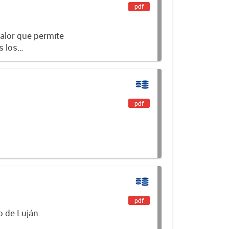
pdf
valor que permite
s los
ariables, como
pdf
pdf
o de Luján.