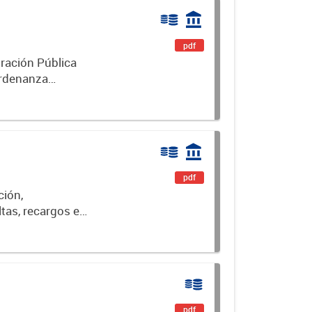
pdf
ración Pública
pdf
ción,
ltas, recargos e
pio de Luján.
pdf