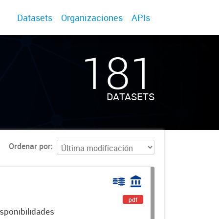
Datasets
Organizaciones
APIs
181
DATASETS
Ordenar por
pdf
isponibilidades