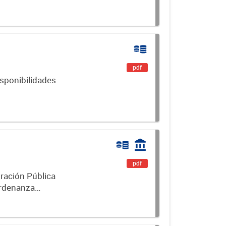
pdf
isponibilidades
pdf
ración Pública
Ordenanza