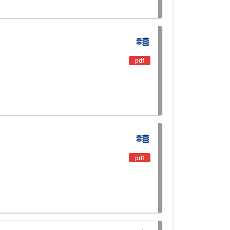
pdf
pdf