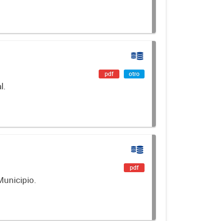
pdf
otro
l.
pdf
Municipio.