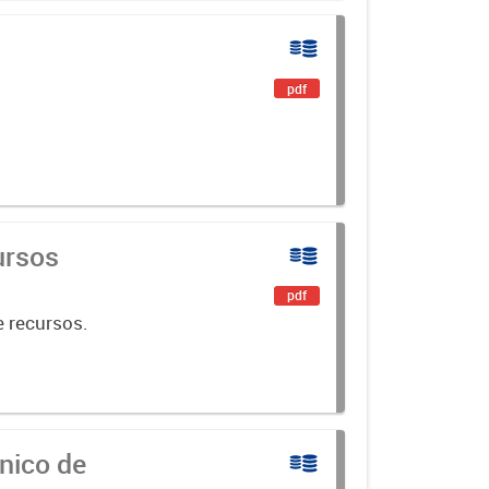
pdf
s.
ursos
pdf
de recursos.
Único de