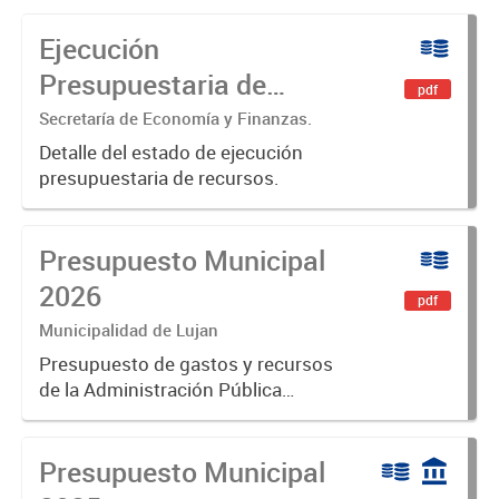
Ejecución
Presupuestaria de
pdf
Recursos
Secretaría de Economía y Finanzas.
Detalle del estado de ejecución
presupuestaria de recursos.
Presupuesto Municipal
2026
pdf
Municipalidad de Lujan
Presupuesto de gastos y recursos
de la Administración Pública
Municipal para el ejercicio 2026.
Aprobado por Ordenanza N°8853
Presupuesto Municipal