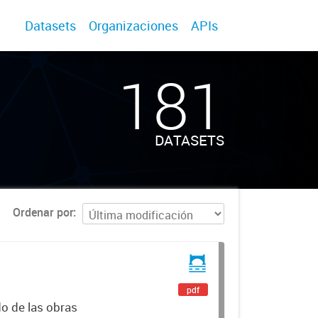
Datasets
Organizaciones
APIs
181
DATASETS
Ordenar por
pdf
o de las obras