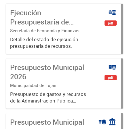
Ejecución
Presupuestaria de
pdf
Recursos
Secretaría de Economía y Finanzas.
Detalle del estado de ejecución
presupuestaria de recursos.
Presupuesto Municipal
2026
pdf
Municipalidad de Lujan
Presupuesto de gastos y recursos
de la Administración Pública
Municipal para el ejercicio 2026.
Aprobado por Ordenanza N°8853
Presupuesto Municipal